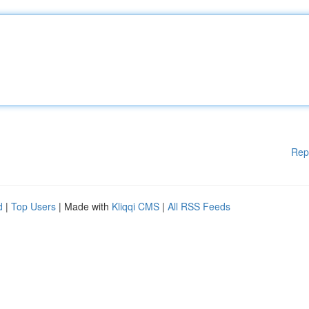
Rep
d
|
Top Users
| Made with
Kliqqi CMS
|
All RSS Feeds