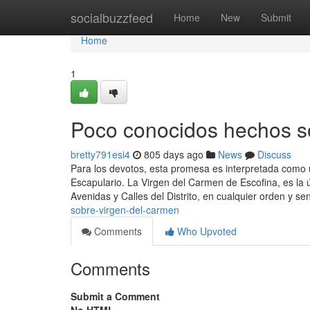
Home
socialbuzzfeed
Home
New
Submit
Home
1
Poco conocidos hechos s
bretty791esi4
805 days ago
News
Discuss
Para los devotos, esta promesa es interpretada como 
Escapulario. La Virgen del Carmen de Escofina, es la
Avenidas y Calles del Distrito, en cualquier orden y se
sobre-virgen-del-carmen
Comments
Who Upvoted
Comments
Submit a Comment