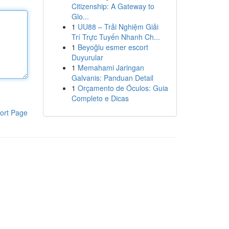
Citizenship: A Gateway to
Glo...
1
UU88 – Trải Nghiệm Giải
Trí Trực Tuyến Nhanh Ch...
1
Beyoğlu esmer escort
Duyurular
1
Memahami Jaringan
Galvanis: Panduan Detail
1
Orçamento de Óculos: Guia
Completo e Dicas
ort Page