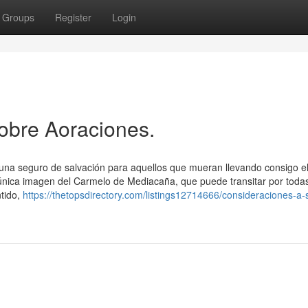
Groups
Register
Login
obre Aoraciones.
una seguro de salvación para aquellos que mueran llevando consigo e
 única imagen del Carmelo de Mediacaña, que puede transitar por todas
ntido,
https://thetopsdirectory.com/listings12714666/consideraciones-a-