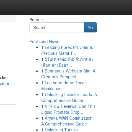
Search
Go
Published News
1
Leading Forex Provider for
Precious Metal T...
1
ผู้รับเหมาต่อเติม: ค้นหาและ
เลือก ช่างมืออา...
1
Buhnanu's Webcam Site: A
l
Creator's Perspect...
 las
1
Los Verdaderos Tacos
saber-
Mexicanos
1
Unlocking Investor Leads: A
Comprehensive Guide
1
ViriFlow Reviews: Can This
Liquid Prostate Drop...
1
Aryaka WAN Optimization:
A Comprehensive Guide
1
Unlocking Turkish