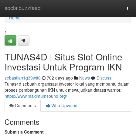
Home
socialbuzzfeed
Togg
navi
Home
1
TUNAS4D | Situs Slot Online
Investasi Untuk Program IKN
sebastian1g39wtt6
702 days ago
News
Discuss
Tunas4d sebuah organisasi investor lokal yang membantu dalam
proses pembangunan IKN untuk mewujudkan dinasti warrior.
https://www.maximumsound.org/
Comments
Who Upvoted
Comments
Submit a Comment