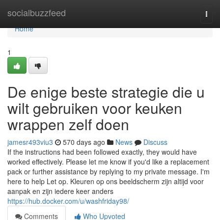
Home
socialbuzzfeed
Togg
navi
Home
1
De enige beste strategie die u
wilt gebruiken voor keuken
wrappen zelf doen
jamesr493viu3
570 days ago
News
Discuss
If the instructions had been followed exactly, they would have
worked effectively. Please let me know if you'd like a replacement
pack or further assistance by replying to my private message. I'm
here to help Let op. Kleuren op ons beeldscherm zijn altijd voor
aanpak en zijn iedere keer anders
https://hub.docker.com/u/washfriday98/
Comments
Who Upvoted