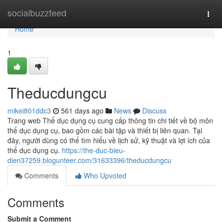
Home
socialbuzzfeed
Togg
navi
Home
1
Theducdungcu
mikei801ddc3
561 days ago
News
Discuss
Trang web Thể dục dụng cụ cung cấp thông tin chi tiết về bộ môn
thể dục dụng cụ, bao gồm các bài tập và thiết bị liên quan. Tại
đây, người dùng có thể tìm hiểu về lịch sử, kỹ thuật và lợi ích của
thể dục dụng cụ.
https://the-duc-bieu-
dien37259.blogunteer.com/31633396/theducdungcu
Comments
Who Upvoted
Comments
Submit a Comment