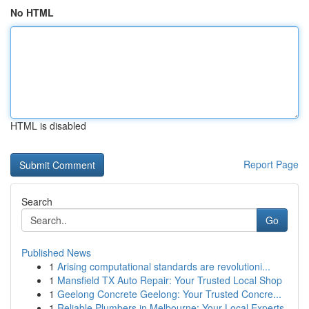
No HTML
HTML is disabled
Report Page
Search
Go
Published News
1
Arising computational standards are revolutioni...
1
Mansfield TX Auto Repair: Your Trusted Local Shop
1
Geelong Concrete Geelong: Your Trusted Concre...
1
Reliable Plumbers in Melbourne: Your Local Experts