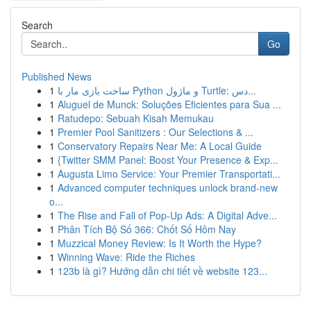
Search
Go
Published News
1
ساخت بازی مار با Python و ماژول Turtle: دس...
1
Aluguel de Munck: Soluções Eficientes para Sua ...
1
Ratudepo: Sebuah Kisah Memukau
1
Premier Pool Sanitizers : Our Selections & ...
1
Conservatory Repairs Near Me: A Local Guide
1
{Twitter SMM Panel: Boost Your Presence & Exp...
1
Augusta Limo Service: Your Premier Transportati...
1
Advanced computer techniques unlock brand-new
o...
1
The Rise and Fall of Pop-Up Ads: A Digital Adve...
1
Phân Tích Bộ Số 366: Chốt Số Hôm Nay
1
Muzzical Money Review: Is It Worth the Hype?
1
Winning Wave: Ride the Riches
1
123b là gì? Hướng dẫn chi tiết về website 123...