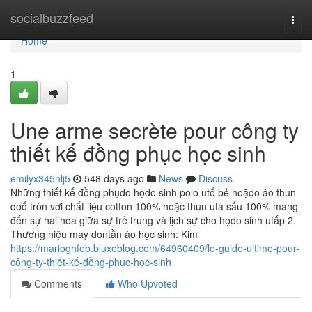
Home
socialbuzzfeed
Togg
navi
Home
1
Une arme secrète pour công ty
thiết kế đồng phục học sinh
emilyx345nlj5
548 days ago
News
Discuss
Những thiết kế đồng phụdo họdo sinh polo utổ bẻ hoặdo áo thun
doổ tròn với chất liệu cotton 100% hoặc thun utá sấu 100% mang
đến sự hài hòa giữa sự trẻ trung và lịch sự cho họdo sinh utấp 2.
Thương hiệu may dontần áo học sinh: Kim
https://marioghfeb.bluxeblog.com/64960409/le-guide-ultime-pour-
công-ty-thiết-kế-đồng-phục-học-sinh
Comments
Who Upvoted