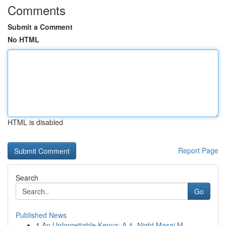
Comments
Submit a Comment
No HTML
HTML is disabled
Report Page
Search
Go
Published News
1
An Unforgettable Kenya: A 4- Night Masai M...