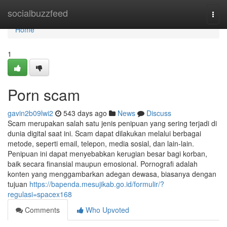
Home
socialbuzzfeed
Togg
navi
Home
1
Porn scam
gavin2b09lwi2
543 days ago
News
Discuss
Scam merupakan salah satu jenis penipuan yang sering terjadi di
dunia digital saat ini. Scam dapat dilakukan melalui berbagai
metode, seperti email, telepon, media sosial, dan lain-lain.
Penipuan ini dapat menyebabkan kerugian besar bagi korban,
baik secara finansial maupun emosional. Pornografi adalah
konten yang menggambarkan adegan dewasa, biasanya dengan
tujuan
https://bapenda.mesujikab.go.id/formulir/?
regulasi=spacex168
Comments
Who Upvoted