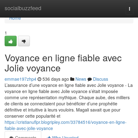
Home
socialbuzzfeed
Togg
navi
Home
1
Voyance en ligne fiable avec
Jolie voyance
emmae197zhp4
536 days ago
News
Discuss
L’assurance d’une voyance en ligne fiable avec Jolie voyance - La
voyance en ligne fiable avec Jolie voyance s’était imposée
comme une représentation mythique. Chaque aube, des milliers
de clients se connectaient pour bénéficier d’une prophétie
définitive et intuitive à leurs vouloirs. Magali savait que pour
conserver cette popularité et
https://cristianuflpr.blogripley.com/33784516/voyance-en-ligne-
fiable-avec-jolie-voyance
Comments
Who Upvoted