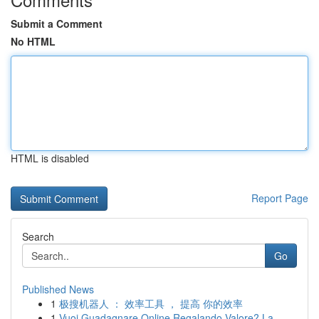
Submit a Comment
No HTML
HTML is disabled
Report Page
Search
Go
Published News
1
极搜机器人 ： 效率工具 ， 提高 你的效率
1
Vuoi Guadagnare Online Regalando Valore? La