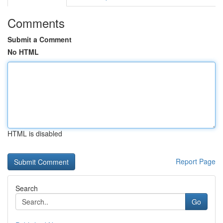
Comments
Submit a Comment
No HTML
HTML is disabled
Report Page
Search
Go