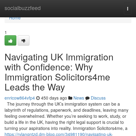
Home
socialbuzzfeed
Togg
navi
Home
1
Navigating UK Immigration
with Confidence: Why
Immigration Solicitors4me
Leads the Way
enricow864vfp4
450 days ago
News
Discuss
The journey through the UK’s immigration system can be a
labyrinth of regulations, paperwork, and deadlines, leaving many
feeling overwhelmed. Whether you’re seeking to work, study, or
build a life in the UK, having the right legal support is crucial to
turning your aspirations into reality. Immigration Solicitors4me, a
https://rylangntzd.dm-blog.com/34981190/navigating-uk-