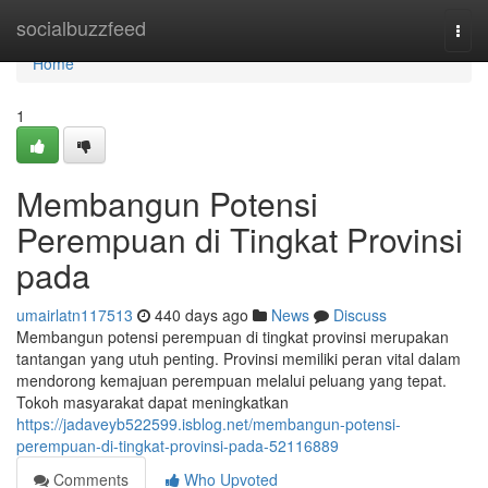
Home
socialbuzzfeed
Togg
navi
Home
1
Membangun Potensi
Perempuan di Tingkat Provinsi
pada
umairlatn117513
440 days ago
News
Discuss
Membangun potensi perempuan di tingkat provinsi merupakan
tantangan yang utuh penting. Provinsi memiliki peran vital dalam
mendorong kemajuan perempuan melalui peluang yang tepat.
Tokoh masyarakat dapat meningkatkan
https://jadaveyb522599.isblog.net/membangun-potensi-
perempuan-di-tingkat-provinsi-pada-52116889
Comments
Who Upvoted