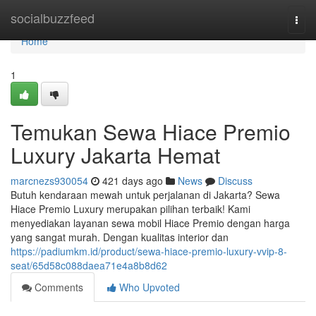
Home
socialbuzzfeed
Togg
navi
Home
1
Temukan Sewa Hiace Premio
Luxury Jakarta Hemat
marcnezs930054
421 days ago
News
Discuss
Butuh kendaraan mewah untuk perjalanan di Jakarta? Sewa
Hiace Premio Luxury merupakan pilihan terbaik! Kami
menyediakan layanan sewa mobil Hiace Premio dengan harga
yang sangat murah. Dengan kualitas interior dan
https://padiumkm.id/product/sewa-hiace-premio-luxury-vvip-8-
seat/65d58c088daea71e4a8b8d62
Comments
Who Upvoted