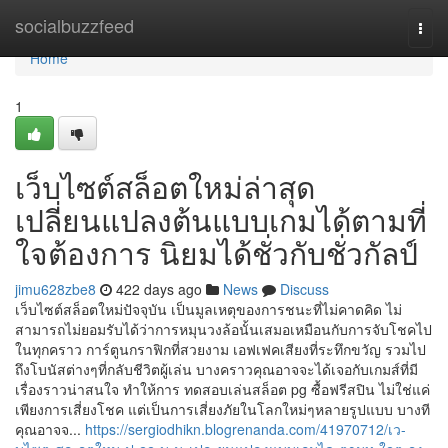
Home
socialbuzzfeed
Togg
navi
Home
1
เว็บไซต์สล็อตใหม่ล่าสุด
เปลี่ยนแปลงต้นแบบเกมได้ตามที่
ใจต้องการ นิยมได้ชั่วกับชั่วกัลป์
jimu628zbe8
422 days ago
News
Discuss
เว็บไซต์สล็อตใหม่ปัจจุบัน เป็นมูลเหตุของการชนะที่ไม่คาดคิด ไม่
สามารถไม่ยอมรับได้ว่าการหมุนวงล้อนั้นเสมอเหมือนกับการจับโชคไป
ในทุกคราว การ์ตูนกราฟิกที่สวยงาม เอฟเฟคเสียงที่ระทึกขวัญ รวมไป
ถึงโบนัสต่างๆที่กลับชีวิตผู้เล่น บางคราวคุณอาจจะได้เจอกับเกมส์ที่มี
เรื่องราวน่าสนใจ ทำให้การ ทดสอบเล่นสล็อต pg ซื้อฟรีสปิน ไม่ใช่แค่
เพียงการเสี่ยงโชค แต่เป็นการเสี่ยงภัยในโลกใหม่ๆหลายรูปแบบ บางที
คุณอาจจ...
https://sergiodhikn.blogrenanda.com/41970712/เว-