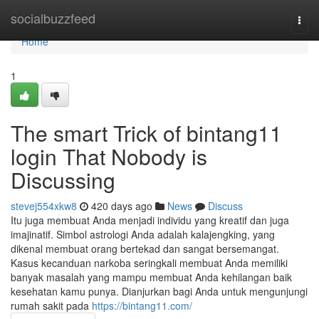
Home
socialbuzzfeed
Togg
navi
Home
1
The smart Trick of bintang11
login That Nobody is
Discussing
stevej554xkw8
420 days ago
News
Discuss
Itu juga membuat Anda menjadi individu yang kreatif dan juga
imajinatif. Simbol astrologi Anda adalah kalajengking, yang
dikenal membuat orang bertekad dan sangat bersemangat.
Kasus kecanduan narkoba seringkali membuat Anda memiliki
banyak masalah yang mampu membuat Anda kehilangan baik
kesehatan kamu punya. Dianjurkan bagi Anda untuk mengunjungi
rumah sakit pada
https://bintang11.com/