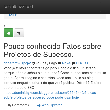
Home
socialbuzzfeed
Togg
navi
Home
1
Pouco conhecido Fatos sobre
Projetos de Sucesso.
richardm261pcp2
417 days ago
News
Discuss
Você já tentou encontrar algo pelo Google e ficou frustrado
porque nãeste achou o que queria? Como é, acontece com muita
gente. Agora imagine o contrário: você tem 1 sitio ou blog,
contudo ninguém acha o de que você publica. Dói, né? É aí de
que entra este SEO
https://dominickyxsem.bloggerchest.com/35545440/5-dicas-
sobre-projetos-de-sucesso-você-pode-usar-hoje
Comments
Who Upvoted