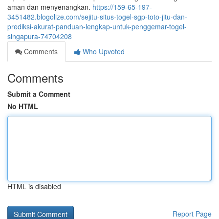
aman dan menyenangkan.
https://159-65-197-
3451482.blogolize.com/sejitu-situs-togel-sgp-toto-jitu-dan-
prediksi-akurat-panduan-lengkap-untuk-penggemar-togel-
singapura-74704208
Comments
Who Upvoted
Comments
Submit a Comment
No HTML
HTML is disabled
Report Page