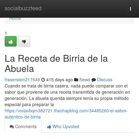
Home
socialbuzzfeed
Togg
navi
Home
1
La Receta de Birria de la
Abuela
frasersism217649
415 days ago
News
Discuss
Cuando se trata de birria casera, nada puede comparar con el
sabor que proviene de una receta transmitida de generación en
generación. La abuela querida siempre tenía su propia método
especial para preparar la
https://violavbqm382721.thechapblog.com/34485260/el-sabor-
auténtico-de-birria
Comments
Who Upvoted