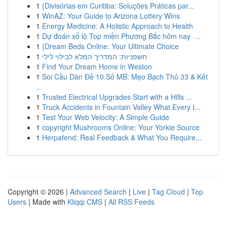
1
{Divisórias em Curitiba: Soluções Práticas par...
1
WinAZ: Your Guide to Arizona Lottery Wins
1
Energy Medicine: A Holistic Approach to Health
1
Dự đoán xổ lô Top miền Phương Bắc hôm nay ·...
1
{Dream Beds Online: Your Ultimate Choice
1
חשפניות: המדריך המלא לבילוי לילי
1
Find Your Dream Home in Weston
1
Soi Cầu Dàn Đề 10 Số MB: Mẹo Bạch Thủ 33 & Kết
...
1
Trusted Electrical Upgrades Start with a Hills ...
1
Truck Accidents in Fountain Valley What Every I...
1
Test Your Web Velocity: A Simple Guide
1
copyright Mushrooms Online: Your Yorkie Source
1
Herpafend: Real Feedback & What You Require...
Copyright © 2026 |
Advanced Search
|
Live
|
Tag Cloud
|
Top
Users
| Made with
Kliqqi CMS
|
All RSS Feeds