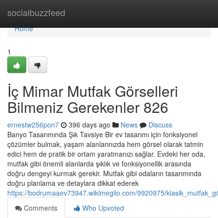
Home
socialbuzzfeed
Home
1
İç Mimar Mutfak Görselleri
Bilmeniz Gerekenler 826
ernestw256pon7
396 days ago
News
Discuss
Banyo Tasarımında Şık Tavsiye Bir ev tasarımı için fonksiyonel
çözümler bulmak, yaşam alanlarınızda hem görsel olarak tatmin
edici hem de pratik bir ortam yaratmanızı sağlar. Evdeki her oda,
mutfak gibi önemli alanlarda şıklık ve fonksiyonellik arasında
doğru dengeyi kurmak gerekir. Mutfak gibi odaların tasarımında
doğru planlama ve detaylara dikkat ederek
https://bodrumaaev73947.wikimeglio.com/9920975/klasik_mutfak_gö
Comments
Who Upvoted