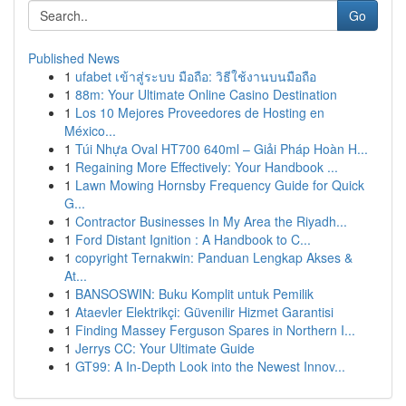
Go
Published News
1
ufabet เข้าสู่ระบบ มือถือ: วิธีใช้งานบนมือถือ
1
88m: Your Ultimate Online Casino Destination
1
Los 10 Mejores Proveedores de Hosting en
México...
1
Túi Nhựa Oval HT700 640ml – Giải Pháp Hoàn H...
1
Regaining More Effectively: Your Handbook ...
1
Lawn Mowing Hornsby Frequency Guide for Quick
G...
1
Contractor Businesses In My Area the Riyadh...
1
Ford Distant Ignition : A Handbook to C...
1
copyright Ternakwin: Panduan Lengkap Akses &
At...
1
BANSOSWIN: Buku Komplit untuk Pemilik
1
Ataevler Elektrikçi: Güvenilir Hizmet Garantisi
1
Finding Massey Ferguson Spares in Northern I...
1
Jerrys CC: Your Ultimate Guide
1
GT99: A In-Depth Look into the Newest Innov...