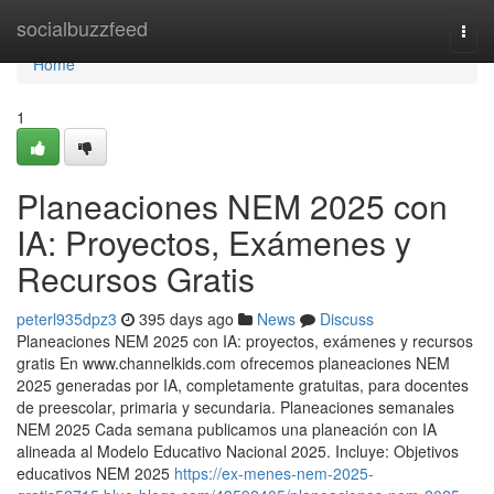
Home
socialbuzzfeed
Togg
navi
Home
1
Planeaciones NEM 2025 con
IA: Proyectos, Exámenes y
Recursos Gratis
peterl935dpz3
395 days ago
News
Discuss
Planeaciones NEM 2025 con IA: proyectos, exámenes y recursos
gratis En www.channelkids.com ofrecemos planeaciones NEM
2025 generadas por IA, completamente gratuitas, para docentes
de preescolar, primaria y secundaria. Planeaciones semanales
NEM 2025 Cada semana publicamos una planeación con IA
alineada al Modelo Educativo Nacional 2025. Incluye: Objetivos
educativos NEM 2025
https://ex-menes-nem-2025-