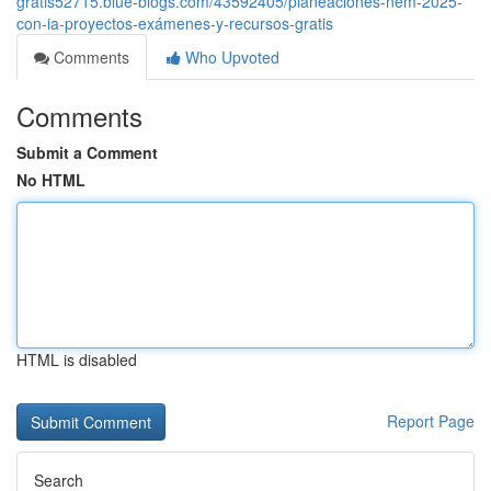
gratis52715.blue-blogs.com/43592405/planeaciones-nem-2025-
con-ia-proyectos-exámenes-y-recursos-gratis
Comments
Who Upvoted
Comments
Submit a Comment
No HTML
HTML is disabled
Report Page
Search