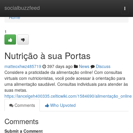
Home
socialbuzzfeed
Togg
navi
Home
1
Nutrição à sua Portas
matteoxhwz485719
397 days ago
News
Discuss
Considere a praticidade da alimentação online! Com consultas
virtuais com nutricionistas, você pode acessar à orientação para
uma alimentação saudável. Consultas individuais para atender às
suas metas.
https://lancelgeh400335.celticwiki.com/1584690/alimentação_online
Comments
Who Upvoted
Comments
Submit a Comment