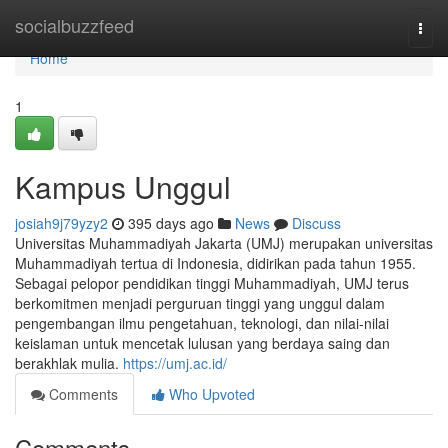
Home
socialbuzzfeed
Togg
navi
Home
1
Kampus Unggul
josiah9j79yzy2
395 days ago
News
Discuss
Universitas Muhammadiyah Jakarta (UMJ) merupakan universitas
Muhammadiyah tertua di Indonesia, didirikan pada tahun 1955.
Sebagai pelopor pendidikan tinggi Muhammadiyah, UMJ terus
berkomitmen menjadi perguruan tinggi yang unggul dalam
pengembangan ilmu pengetahuan, teknologi, dan nilai-nilai
keislaman untuk mencetak lulusan yang berdaya saing dan
berakhlak mulia.
https://umj.ac.id/
Comments
Who Upvoted
Comments