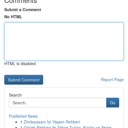
Submit a Comment
No HTML
HTML is disabled
Report Page
Search
Go
Published News
1
Zindeyasam İyi Yaşam Rehberi
1
Göcek Rehberi ile Tekne Turları, Koylar ve Yeme...