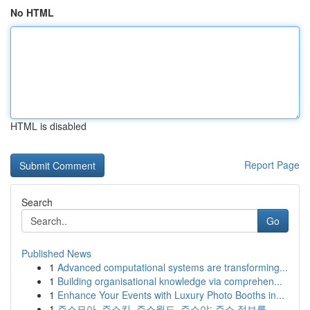
No HTML
HTML is disabled
Report Page
Search
Go
Published News
1
Advanced computational systems are transforming...
1
Building organisational knowledge via comprehen...
1
Enhance Your Events with Luxury Photo Booths in...
1
주소모아, 주소킹, 주소월드, 주소야: 주소 정보를...