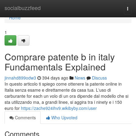
Home
socialbuzzfeed
Togg
navi
Home
1
Comprare patente b in italy
Fundamentals Explained
jinnahd899odw3
394 days ago
News
Discuss
In questo articolo ti spiego come ottenere la patente online in
Italia senza esame e direttamente da casa tua. L'uso di
carburante for each un volo di un ora dipende dal modello che si
sta utilizzando ma, a grandi linee, si aggira tra i ninety e i 150
euro for
https://zache924ihv9.wikibyby.com/user
Comments
Who Upvoted
Comments