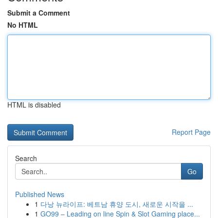
Submit a Comment
No HTML
HTML is disabled
Report Page
Search
Go
Published News
1
다낭 뉴라이프: 베트남 휴양 도시, 새로운 시작을 ...
1
GO99 – Leading on line Spin & Slot Gaming place...