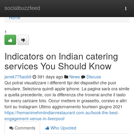
Home
socialbuzzfeed
Togg
navi
Home
1
Indicators on Indian catering
services You Should Know
janek775aob9
391 days ago
News
Discuss
Qui potrai visualizzare i differenti tipi dei dispositivi che puoi
emulare. Seleziona quindi apple iphone. La pagina sarà ora simile
a quella precedente, con la differenza che troverai anche il tasto
for every caricare foto. Occur mettere in grassetto, corsivo e altri
font su Instagram Ultimo aggiornamento fourteen giugno 2021
https://hemanimehmiindianrestaurant.com.au/book-the-best-
engagement-venue-in-liverpool/
Comments
Who Upvoted