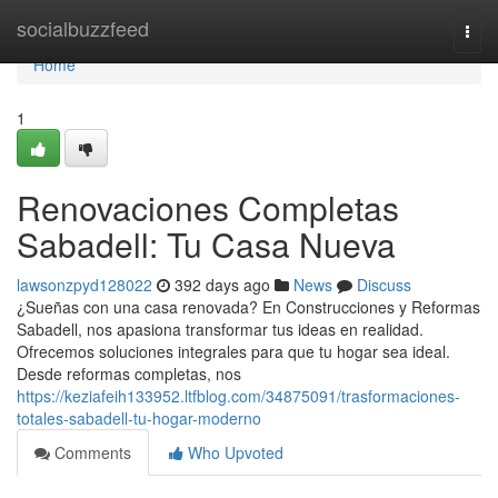
Home
socialbuzzfeed
Togg
navi
Home
1
Renovaciones Completas
Sabadell: Tu Casa Nueva
lawsonzpyd128022
392 days ago
News
Discuss
¿Sueñas con una casa renovada? En Construcciones y Reformas
Sabadell, nos apasiona transformar tus ideas en realidad.
Ofrecemos soluciones integrales para que tu hogar sea ideal.
Desde reformas completas, nos
https://keziafeih133952.ltfblog.com/34875091/trasformaciones-
totales-sabadell-tu-hogar-moderno
Comments
Who Upvoted