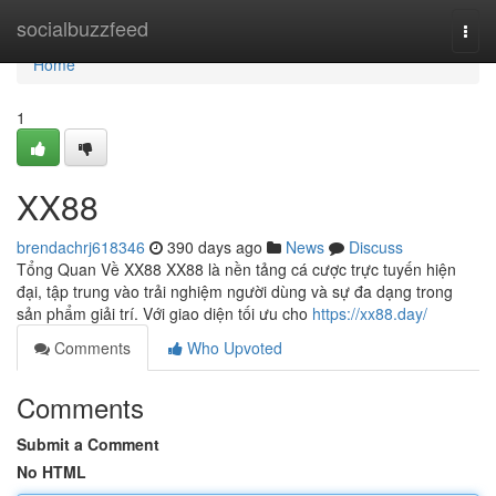
Home
socialbuzzfeed
Togg
navi
Home
1
XX88
brendachrj618346
390 days ago
News
Discuss
Tổng Quan Về XX88 XX88 là nền tảng cá cược trực tuyến hiện
đại, tập trung vào trải nghiệm người dùng và sự đa dạng trong
sản phẩm giải trí. Với giao diện tối ưu cho
https://xx88.day/
Comments
Who Upvoted
Comments
Submit a Comment
No HTML