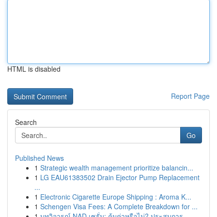
HTML is disabled
Report Page
Search
Go
Published News
1
Strategic wealth management prioritize balancin...
1
LG EAU61383502 Drain Ejector Pump Replacement
...
1
Electronic Cigarette Europe Shipping : Aroma K...
1
Schengen Visa Fees: A Complete Breakdown for ...
1
บทวิจารณ์ NAD เซรั่ม: คุ้มค่าหรือไม่? ประสบการ...