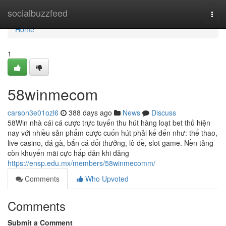
Home
socialbuzzfeed
Togg
navi
Home
1
58winmecom
carson3e01ozl6
388 days ago
News
Discuss
58Win nhà cái cá cược trực tuyến thu hút hàng loạt bet thủ hiện
nay với nhiều sản phẩm cược cuốn hút phải kể đến như: thể thao,
live casino, đá gà, bắn cá đổi thưởng, lô đề, slot game. Nền tảng
còn khuyến mãi cực hấp dẫn khi đăng
https://ensp.edu.mx/members/58winmecomm/
Comments
Who Upvoted
Comments
Submit a Comment