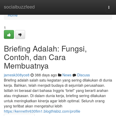
Home
socialbuzzfeed
Togg
navi
Home
1
Briefing Adalah: Fungsi,
Contoh, dan Cara
Membuatnya
jamesk308yce8
388 days ago
News
Discuss
Briefing adalah salah satu kegiatan yang sering dilakukan di dunia
kerja. Bahkan, telah menjadi budaya di sejumlah perusahaan.
Istilah ini berasal dari bahasa Inggris “brief” yang berarti arahan
atau ringkasan. Di dalam dunia kerja, briefing sering dilakukan
untuk meningkatkan kinerja agar lebih optimal. Seluruh orang
yang terlibat akan mengetahui lebih
https://kennethr630fim1.blogthisbiz.com/profile