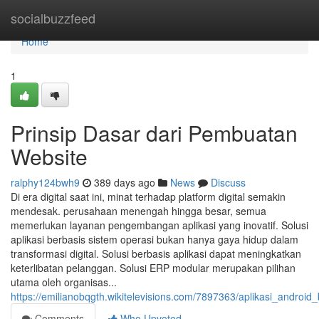
Home
socialbuzzfeed
Home
1
Prinsip Dasar dari Pembuatan
Website
ralphy124bwh9
389 days ago
News
Discuss
Di era digital saat ini, minat terhadap platform digital semakin
mendesak. perusahaan menengah hingga besar, semua
memerlukan layanan pengembangan aplikasi yang inovatif. Solusi
aplikasi berbasis sistem operasi bukan hanya gaya hidup dalam
transformasi digital. Solusi berbasis aplikasi dapat meningkatkan
keterlibatan pelanggan. Solusi ERP modular merupakan pilihan
utama oleh organisas...
https://emilianobqgth.wikitelevisions.com/7897363/aplikasi_android
Comments
Who Upvoted