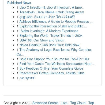
Published News
1
Lipo C Injection & Lipo B Injection : A Eme...
1
Ternakwin: Cara Utama untuk Orang Awam
1
g2g168c: ติดต่อเรา ง่ายๆ ได้เครดิตฟรี!
1
Achieve Efficiency: A Guide to Robotic Process ...
1
Exploring the intersection of skill and public ...
1
{Slabs Inverleigh: A Modern Experience
1
Exploring the World: Travel Trends in 2024
1
UBA168: Our Story and Vision
1
Noida Udaipur Cab Book Your Ride Now
1
The Anatomy of Legal Excellence: Why Complex
Ca...
1
Cold Fire Supply: Your Source for Top-Tier Oils
1
Find Your Oasis: Top Wellness Sanctuaries Near...
1
Buy Peptides Online: Your Complete Guide
1
Peacemaker Coffee Company, Toledo, Ohio
1
פסיקת עמ'
Copyright © 2026 |
Advanced Search
|
Live
|
Tag Cloud
|
Top