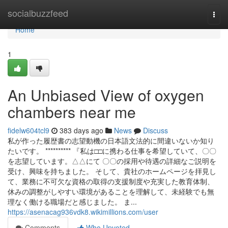
Home
socialbuzzfeed
Togg
navi
Home
1
An Unbiased View of oxygen
chambers near me
fidelw604tcl9
383 days ago
News
Discuss
私が作った履歴書の志望動機の日本語文法的に間違いないか知り
たいです。 ********** 『私は□□に携わる仕事を希望していて、〇〇
を志望しています。△△にて 〇〇の採用や待遇の詳細なご説明を
受け、興味を持ちました。 そして、貴社のホームページを拝見し
て、業務に不可欠な資格の取得の支援制度や充実した教育体制、
休みの調整がしやすい環境があることを理解して、未経験でも無
理なく働ける職場だと感じました。 ま...
https://asenacag936vdk8.wikimillions.com/user
Comments
Who Upvoted