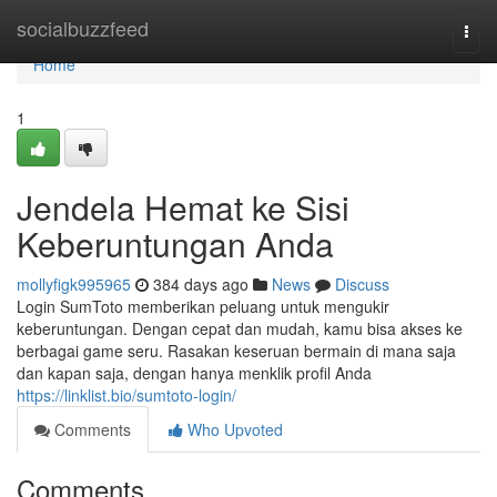
Home
socialbuzzfeed
Togg
navi
Home
1
Jendela Hemat ke Sisi
Keberuntungan Anda
mollyfigk995965
384 days ago
News
Discuss
Login SumToto memberikan peluang untuk mengukir
keberuntungan. Dengan cepat dan mudah, kamu bisa akses ke
berbagai game seru. Rasakan keseruan bermain di mana saja
dan kapan saja, dengan hanya menklik profil Anda
https://linklist.bio/sumtoto-login/
Comments
Who Upvoted
Comments