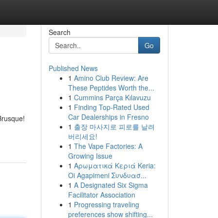
Search
Go
Published News
1
Amino Club Review: Are
These Peptides Worth the...
1
Cummins Parça Kılavuzu
1
Finding Top-Rated Used
Car Dealerships in Fresno
Brusque!
1
출장 마사지로 피로를 날려
버리세요!
1
The Vape Factories: A
Growing Issue
1
Αρωματικά Κεριά Keria:
Oi Agapimeni Συνδυασ...
1
A Designated Six Sigma
Facilitator Association
1
Progressing traveling
preferences show shifting...