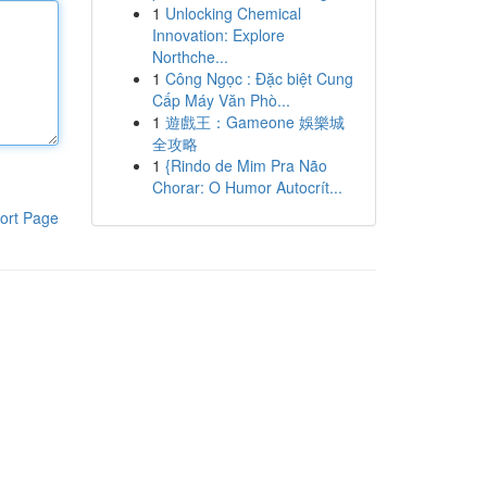
1
Unlocking Chemical
Innovation: Explore
Northche...
1
Công Ngọc : Đặc biệt Cung
Cấp Máy Văn Phò...
1
遊戲王：Gameone 娛樂城
全攻略
1
{Rindo de Mim Pra Não
Chorar: O Humor Autocrít...
ort Page