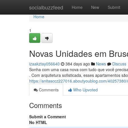
Home
socialbuzzfeed
Home
New
Submit
Home
1
Novas Unidades em Brusq
izaakztay056640
384 days ago
News
Discuss
Sonha com uma casa nova com tudo que você precisa
. Com arquitetura sofisticada, esses apartamentos s
https://anitasccz227016.aboutyoublog.com/40257380/
Comments
Who Upvoted
Comments
Submit a Comment
No HTML