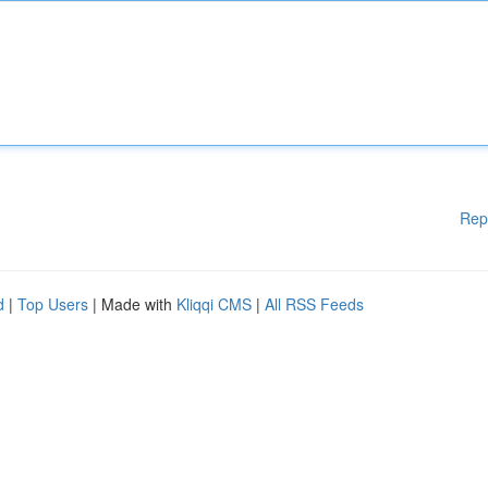
Rep
d
|
Top Users
| Made with
Kliqqi CMS
|
All RSS Feeds