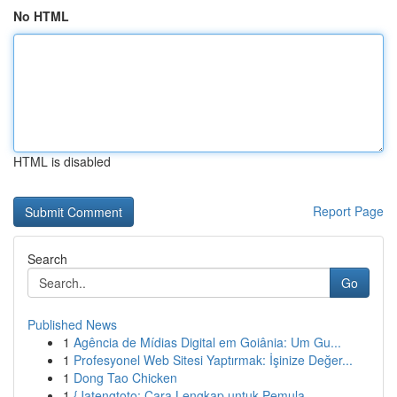
No HTML
HTML is disabled
Report Page
Search
Go
Published News
1
Agência de Mídias Digital em Goiânia: Um Gu...
1
Profesyonel Web Sitesi Yaptırmak: İşinize Değer...
1
Dong Tao Chicken
1
{Jatengtoto: Cara Lengkap untuk Pemula