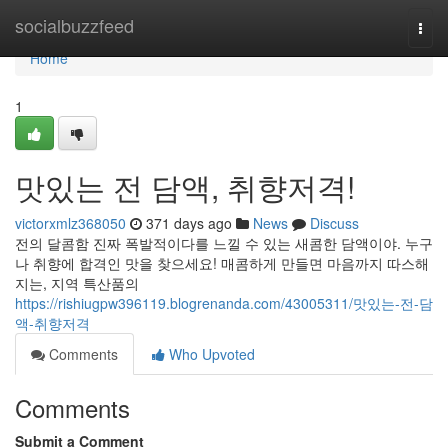
Home
socialbuzzfeed
Togg
navi
Home
1
맛있는 전 담액, 취향저격!
victorxmlz368050
371 days ago
News
Discuss
전의 달콤함 진짜 폭발적이다를 느낄 수 있는 새콤한 담액이야. 누구
나 취향에 합격인 맛을 찾으세요! 매콤하게 만들면 마음까지 따스해
지는, 지역 특산품의
https://rishiugpw396119.blogrenanda.com/43005311/맛있는-전-담
액-취향저격
Comments
Who Upvoted
Comments
Submit a Comment