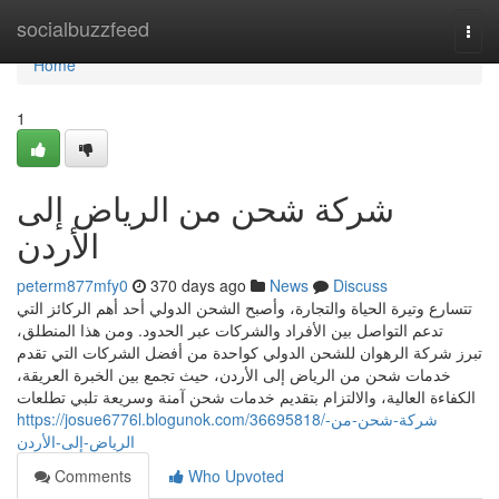
Home
socialbuzzfeed
Togg
navi
Home
1
شركة شحن من الرياض إلى
الأردن
peterm877mfy0
370 days ago
News
Discuss
تتسارع وتيرة الحياة والتجارة، وأصبح الشحن الدولي أحد أهم الركائز التي
تدعم التواصل بين الأفراد والشركات عبر الحدود. ومن هذا المنطلق،
تبرز شركة الرهوان للشحن الدولي كواحدة من أفضل الشركات التي تقدم
خدمات شحن من الرياض إلى الأردن، حيث تجمع بين الخبرة العريقة،
الكفاءة العالية، والالتزام بتقديم خدمات شحن آمنة وسريعة تلبي تطلعات
https://josue6776l.blogunok.com/36695818/شركة-شحن-من-
الرياض-إلى-الأردن
Comments
Who Upvoted