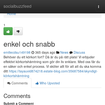
Home
socialbuzzfeed
Togg
navi
Home
1
enkel och snabb
emiliecdsu149198
365 days ago
News
Discuss
Behöver du ett körkort fort? Då är du på rätt plats! Vi erbjuder
effektivt körkortshämtning som gör din liv enklare. Med oss får du
en säker och enkel process. Vi sköter allt för att att du ska komma
ditt
https://tayauvid874218.estate-blog.com/35687584/skyndigt-
körkortshämtning
Comments
Who Upvoted
Comments
Submit a Comment