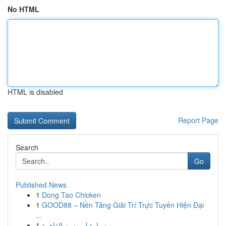
No HTML
HTML is disabled
Report Page
Search
Go
Published News
1
Dong Tao Chicken
1
GOOD88 – Nền Tảng Giải Trí Trực Tuyến Hiện Đại
...
1
سيارة ليموزين القاهرة