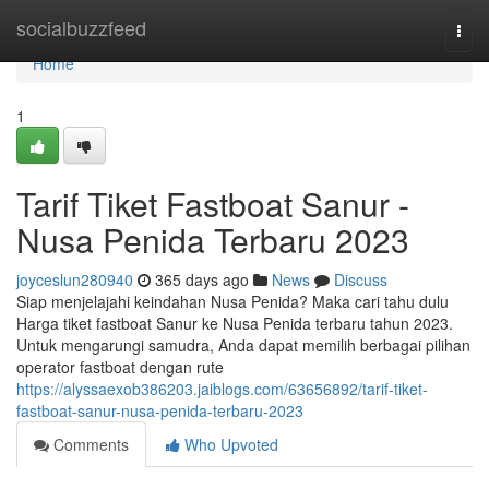
Home
socialbuzzfeed
Togg
navi
Home
1
Tarif Tiket Fastboat Sanur -
Nusa Penida Terbaru 2023
joyceslun280940
365 days ago
News
Discuss
Siap menjelajahi keindahan Nusa Penida? Maka cari tahu dulu
Harga tiket fastboat Sanur ke Nusa Penida terbaru tahun 2023.
Untuk mengarungi samudra, Anda dapat memilih berbagai pilihan
operator fastboat dengan rute
https://alyssaexob386203.jaiblogs.com/63656892/tarif-tiket-
fastboat-sanur-nusa-penida-terbaru-2023
Comments
Who Upvoted