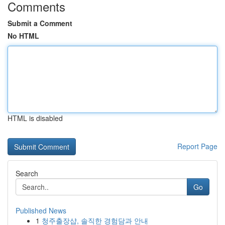
Comments
Submit a Comment
No HTML
HTML is disabled
Report Page
Search
Go
Published News
1
청주출장샵, 솔직한 경험담과 안내