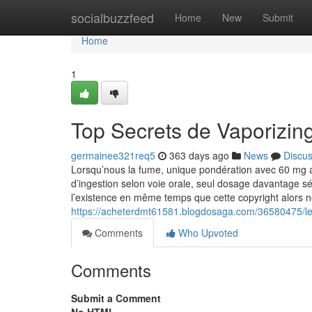
Home
socialbuzzfeed
Home
New
Submit
Home
1
Top Secrets de Vaporizing
germainee321req5
363 days ago
News
Discu
Lorsqu’nous la fume, unique pondération avec 60 mg av
d’ingestion selon voie orale, seul dosage davantage sé
l’existence en même temps que cette copyright alors
https://acheterdmt61581.blogdosaga.com/36580475/le
Comments
Who Upvoted
Comments
Submit a Comment