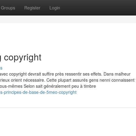
Groups
Register
Login
 copyright
ss
ec copyright devrait suffire près ressentir ses effets. Dans malheur
rieux orient nécessaire. Cette plupart assurés gens nenni connaissent 
 nous-mêmes Selon sait généralement peu à timbre
s-principes-de-base-de-5meo-copyright