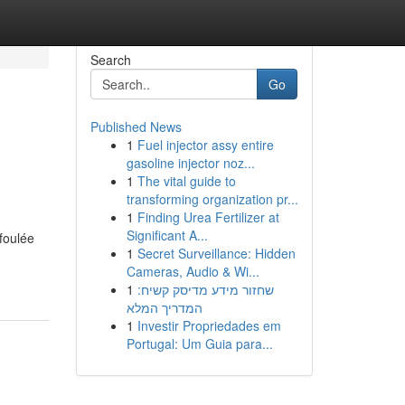
Search
Go
Published News
1
Fuel injector assy entire
gasoline injector noz...
1
The vital guide to
transforming organization pr...
1
Finding Urea Fertilizer at
Significant A...
foulée
1
Secret Surveillance: Hidden
Cameras, Audio & Wi...
1
שחזור מידע מדיסק קשיח:
המדריך המלא
1
Investir Propriedades em
Portugal: Um Guia para...