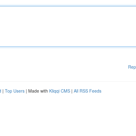
Rep
d
|
Top Users
| Made with
Kliqqi CMS
|
All RSS Feeds