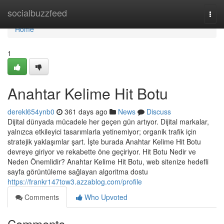
Home
socialbuzzfeed
Togg
navi
Home
1
Anahtar Kelime Hit Botu
derekl654ynb0
361 days ago
News
Discuss
Dijital dünyada mücadele her geçen gün artıyor. Dijital markalar,
yalnızca etkileyici tasarımlarla yetinemiyor; organik trafik için
stratejik yaklaşımlar şart. İşte burada Anahtar Kelime Hit Botu
devreye giriyor ve rekabette öne geçiriyor. Hit Botu Nedir ve
Neden Önemlidir? Anahtar Kelime Hit Botu, web sitenize hedefli
sayfa görüntüleme sağlayan algoritma dostu
https://frankr147tow3.azzablog.com/profile
Comments
Who Upvoted
Comments