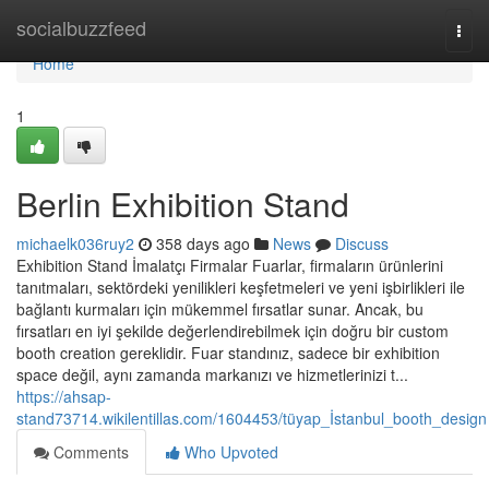
Home
socialbuzzfeed
Togg
navi
Home
1
Berlin Exhibition Stand
michaelk036ruy2
358 days ago
News
Discuss
Exhibition Stand İmalatçı Firmalar Fuarlar, firmaların ürünlerini
tanıtmaları, sektördeki yenilikleri keşfetmeleri ve yeni işbirlikleri ile
bağlantı kurmaları için mükemmel fırsatlar sunar. Ancak, bu
fırsatları en iyi şekilde değerlendirebilmek için doğru bir custom
booth creation gereklidir. Fuar standınız, sadece bir exhibition
space değil, aynı zamanda markanızı ve hizmetlerinizi t...
https://ahsap-
stand73714.wikilentillas.com/1604453/tüyap_İstanbul_booth_design
Comments
Who Upvoted