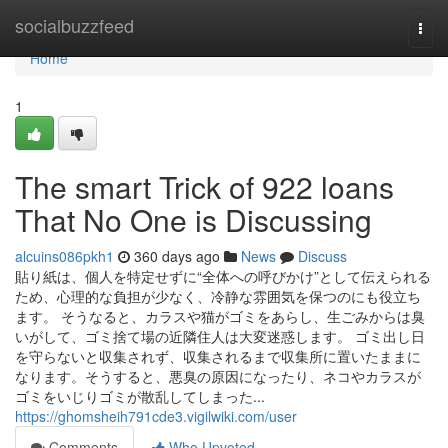
Home
socialbuzzfeed
Togg
navi
Home
1
The smart Trick of 922 loans
That No One is Discussing
alcuins086pkh1
360 days ago
News
Discuss
貼り紙は、個人を特定せずに“全体への呼びかけ”として伝えられる
ため、心理的な負担が少なく、冷静な雰囲気を保つのにも役立ち
ます。 そうなると、カラスや猫がゴミをあらし、生ごみからは臭
いがして、ゴミ捨て場の近隣住人は大変迷惑します。 ゴミ出し日
を守らないと収集されず、収集されるまで収集所に置いたままに
なります。そうすると、悪臭の原因になったり、ネコやカラスが
ゴミをいじりゴミが散乱してしまった...
https://ghomsheih791cde3.vigilwiki.com/user
Comments
Who Upvoted