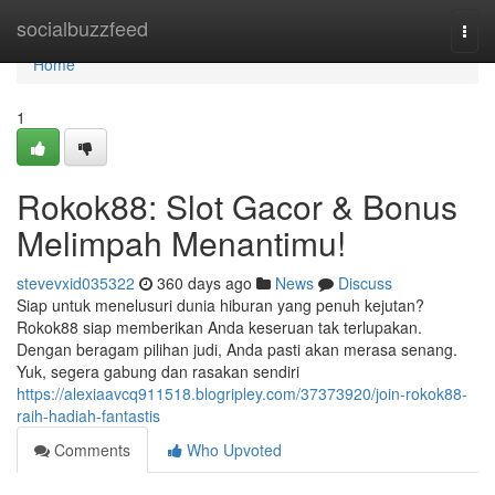
Home
socialbuzzfeed
Togg
navi
Home
1
Rokok88: Slot Gacor & Bonus
Melimpah Menantimu!
stevevxid035322
360 days ago
News
Discuss
Siap untuk menelusuri dunia hiburan yang penuh kejutan?
Rokok88 siap memberikan Anda keseruan tak terlupakan.
Dengan beragam pilihan judi, Anda pasti akan merasa senang.
Yuk, segera gabung dan rasakan sendiri
https://alexiaavcq911518.blogripley.com/37373920/join-rokok88-
raih-hadiah-fantastis
Comments
Who Upvoted