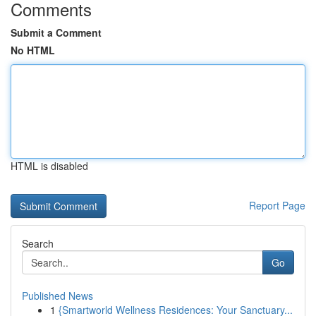
Comments
Submit a Comment
No HTML
HTML is disabled
Report Page
Search
Go
Published News
1
{Smartworld Wellness Residences: Your Sanctuary...