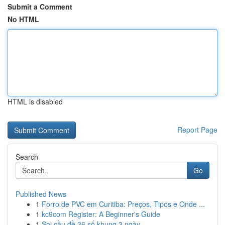
Submit a Comment
No HTML
HTML is disabled
Report Page
Search
Go
Published News
1
Forro de PVC em Curitiba: Preços, Tipos e Onde ...
1
kc9com Register: A Beginner's Guide
1
Soi cầu đề 36 số khung 3 ngày