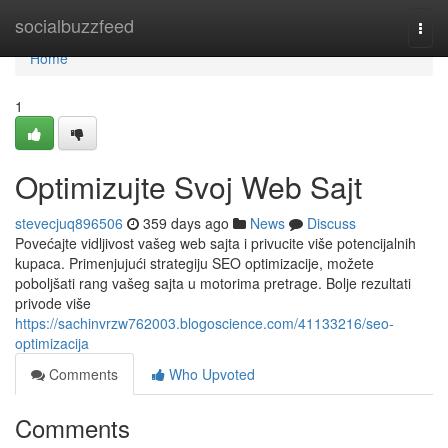
Home
socialbuzzfeed
Togg
navi
Home
1
Optimizujte Svoj Web Sajt
stevecjuq896506
359 days ago
News
Discuss
Povećajte vidljivost vašeg web sajta i privucite više potencijalnih
kupaca. Primenjujući strategiju SEO optimizacije, možete
poboljšati rang vašeg sajta u motorima pretrage. Bolje rezultati
privode više
https://sachinvrzw762003.blogoscience.com/41133216/seo-
optimizacija
Comments
Who Upvoted
Comments