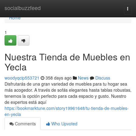
Home
socialbuzzfeed
Togg
navi
Home
1
Nuestra Tienda de Muebles en
Yecla
woodyqcip553721
358 days ago
News
Discuss
Disfrutarás de una gran variedad de muebles para tu hogar sea
más acogedor. A través de sofás elegantes hasta tablas robustas,
tenemos la opción perfecto para cada espacio y gusto. Nuestro
de expertos está aquí
https://bookmarktune.com/story19961648/tu-tienda-de-muebles-
en-yecla
Comments
Who Upvoted