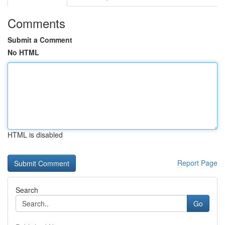
Comments
Submit a Comment
No HTML
HTML is disabled
Report Page
Search
Go