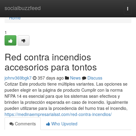
Home
socialbuzzfeed
Togg
navi
Home
1
Red contra incendios
accesorios para tontos
johnv369bgk7
357 days ago
News
Discuss
Cotizar Este producto tiene múltiples variantes. Las opciones se
pueden elegir en la página de producto Cumplir con la norma
NFPA 14 es esencial para que los sistemas sean efectivos y
brinden la protección esperada en caso de incendio. Igualmente
pueden utilizarse para la procedencia del humo tras el incendio,
https://medinaempresarialsst.com/red-contra-incendios/
Comments
Who Upvoted