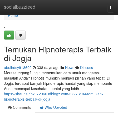
Home
socialbuzzfeed
Togg
navi
Home
1
Temukan Hipnoterapis Terbaik
di Jogja
abelhdcy918690
338 days ago
News
Discuss
Merasa tegang? Ingin menemukan cara untuk mengatasi
masalah Anda? Hipnotis mungkin menjadi pilihan yang tepat. Di
Jogja, terdapat banyak hipnoterapis handal yang siap membantu
Anda mencapai kesehatan mental yang lebih
https://shaunaihbx972966.idblogz.com/37276104/temukan-
hipnoterapis-terbaik-di-jogja
Comments
Who Upvoted