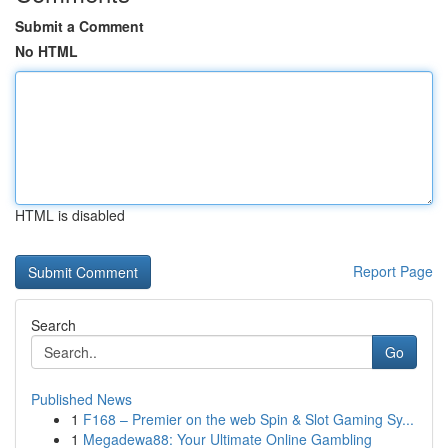
Submit a Comment
No HTML
HTML is disabled
Report Page
Search
Go
Published News
1
F168 – Premier on the web Spin & Slot Gaming Sy...
1
Megadewa88: Your Ultimate Online Gambling