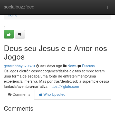
Home
socialbuzzfeed
Togg
navi
Home
1
Deus seu Jesus e o Amor nos
Jogos
gerardhhay379670
331 days ago
News
Discuss
Os jogos eletrônicos/videogames/títulos digitais sempre foram
uma forma de escape/uma fonte de entretenimento/uma
experiência imersiva. Mas por trás/dentro/sob a superfície dessa
fantasia/aventura/narrativa,
https://xiglute.com
Comments
Who Upvoted
Comments