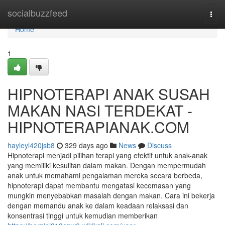
Home
socialbuzzfeed
Togg
navi
Home
1
HIPNOTERAPI ANAK SUSAH
MAKAN NASI TERDEKAT -
HIPNOTERAPIANAK.COM
hayleyl420jsb8
329 days ago
News
Discuss
Hipnoterapi menjadi pilihan terapi yang efektif untuk anak-anak
yang memiliki kesulitan dalam makan. Dengan mempermudah
anak untuk memahami pengalaman mereka secara berbeda,
hipnoterapi dapat membantu mengatasi kecemasan yang
mungkin menyebabkan masalah dengan makan. Cara ini bekerja
dengan memandu anak ke dalam keadaan relaksasi dan
konsentrasi tinggi untuk kemudian memberikan